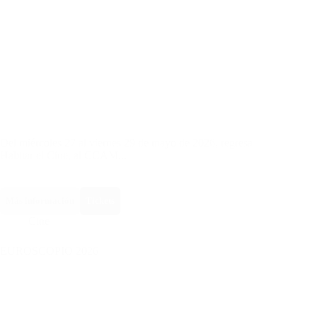
Del miércoles 27 al viernes 29 de mayo de 2026, regresa
Habitar el Cine, al CCAM...
Más información
Tickets
Cine
EUROSCOPIO 2026