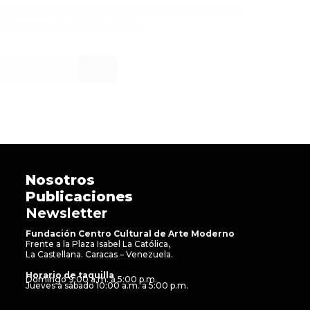
Destellos de Cine presenta El gran movimiento de Kiro
Russo, este sábado 18 de abril...
Más información
Tickets
Nosotros
Publicaciones
Newsletter
Fundación Centro Cultural de Arte Moderno
Frente a la Plaza Isabel La Católica,
La Castellana. Caracas – Venezuela.
Horario de taquilla
Domingo 9:00 a.m. a 5:00 p.m.
Jueves a sábado 10:00 a.m. a 5:00 p.m.