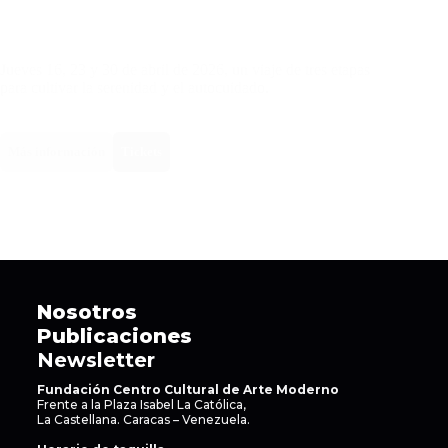
Jueves 16, 23 y 30 de abril de 2026, un viaje de tres etapas
para cultivar la serenidad y el autocuidado.
Más información
Tickets
Nosotros
Publicaciones
Newsletter
Fundación Centro Cultural de Arte Moderno
Frente a la Plaza Isabel La Católica,
La Castellana. Caracas – Venezuela.