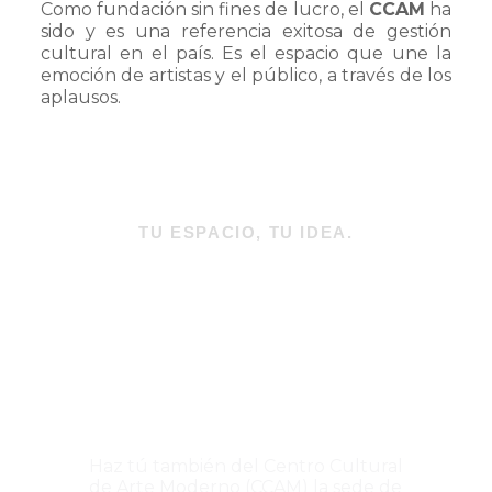
Como fundación sin fines de lucro, el
CCAM
ha
sido y es una referencia exitosa de gestión
cultural en el país. Es el espacio que une la
emoción de artistas y el público, a través de los
aplausos.
TU ESPACIO, TU IDEA.
¡Alquila tu
sala con
nosotros!
Haz tú también del Centro Cultural
de Arte Moderno (CCAM) la sede de