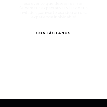
ese evento que deseas realizar.
Supera tus expectativas y las de tus
invitados, ¡convierte esa idea en una
experiencia inolvidable!
CONTÁCTANOS