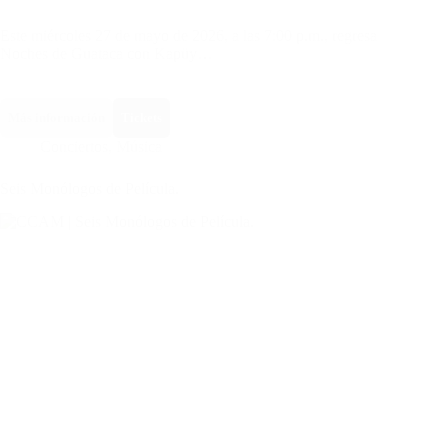
Este miércoles 27 de mayo de 2026, a las 7:00 p.m., regresa
Noches de Guataca con Kapüy…
Más información
Tickets
Conciertos
,
Música
Seis Monólogos de Película.