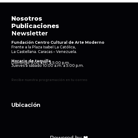
Nosotros
Publicaciones
Newsletter
Fundación Centro Cultural de Arte Moderno
Frente a la Plaza Isabel La Católica,
La Castellana. Caracas – Venezuela.
Horario de taquilla
Domingo 9:00 a.m. a 5:00 p.m.
Jueves a sábado 10:00 a.m. a 5:00 p.m.
Recibe nuestra programación en tu correo
Ubicación
Powered by ❤