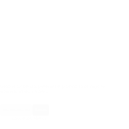
Déborah Emperatriz presentará el próximo 15 de mayo su
aclamado tributo a Adele...
Más información
Tickets
Conciertos
,
Música