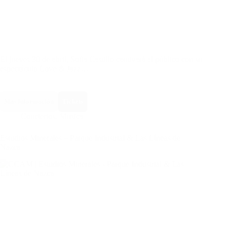
El jueves 30 de abril, Sofía Castillo cautivará al público con su
espectáculo Love & Jazz…
Más información
Tickets
Conciertos
,
Música
Estudios Minerales – Parque Industrial & Las Líneas de
Nazca