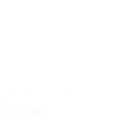
Este viernes 5 de junio de 2026, se presenta Ravahil y Cayiao
en el CCAM...
Más información
Tickets