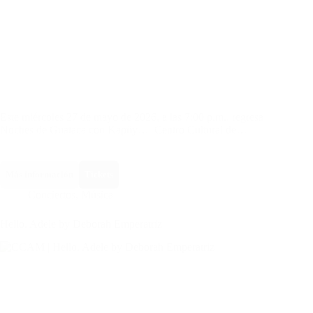
Este miércoles 27 de mayo de 2026, a las 7:00 p.m., regresa
Noches de Guataca con Kapüy… Centro Cultural de…
Más información
Tickets
Conciertos
,
Música
Hello. Adele by Deborah Emperatriz