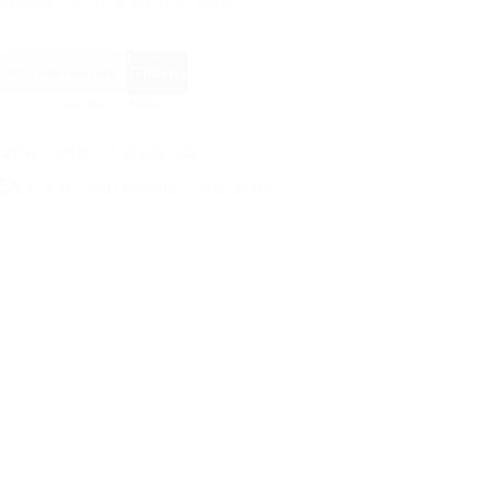
Márquez, el 10 de mayo de 2026...
Más información
Tickets
Conciertos
,
Música
Sofía Castillo – Love & Jazz