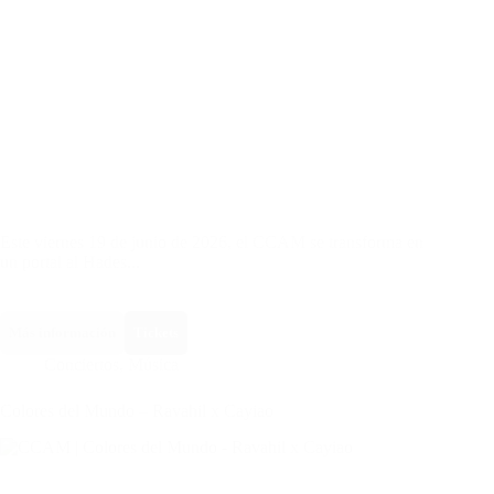
Este viernes 19 de junio de 2026, el CCAM se transforma en
un portal al Hades...
Más información
Tickets
Conciertos
,
Música
Colores del Mundo – Ravahil x Cayiao