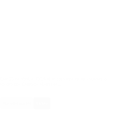
Este 25 de abril, el CCAM se convierte en un yacimiento
sonoro con Estudios Minerales...
Más información
Tickets