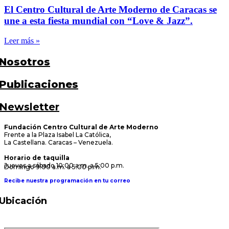
El Centro Cultural de Arte Moderno de Caracas se
une a esta fiesta mundial con “Love & Jazz”.
Leer más »
Nosotros
Publicaciones
Newsletter
Fundación Centro Cultural de Arte Moderno
Frente a la Plaza Isabel La Católica,
La Castellana. Caracas – Venezuela.
Horario de taquilla
Jueves a sábado 10:00 a.m. a 5:00 p.m.
Domingo 9:00 a.m. a 5:00 p.m.
Recibe nuestra programación en tu correo
Ubicación