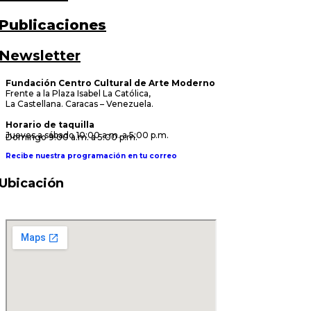
Publicaciones
Newsletter
Fundación Centro Cultural de Arte Moderno
Frente a la Plaza Isabel La Católica,
La Castellana. Caracas – Venezuela.
Horario de taquilla
Jueves a sábado 10:00 a.m. a 5:00 p.m.
Domingo 9:00 a.m. a 5:00 p.m.
Recibe nuestra programación en tu correo
Ubicación