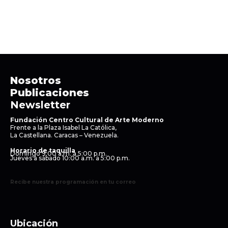
Nosotros
Publicaciones
Newsletter
Fundación Centro Cultural de Arte Moderno
Frente a la Plaza Isabel La Católica,
La Castellana. Caracas – Venezuela.
Horario de taquilla
Domingo 9:00 a.m. a 5:00 p.m.
Jueves a sábado 10:00 a.m. a 5:00 p.m.
Recibe nuestra programación en tu correo
Ubicación