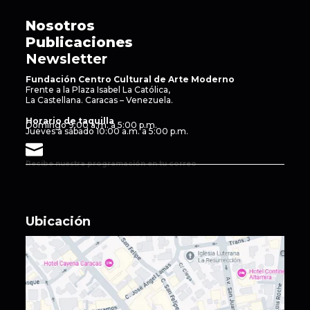
Nosotros
Publicaciones
Newsletter
Fundación Centro Cultural de Arte Moderno
Frente a la Plaza Isabel La Católica,
La Castellana. Caracas – Venezuela.
Horario de taquilla
Domingo 9:00 a.m. a 5:00 p.m.
Jueves a sábado 10:00 a.m. a 5:00 p.m.
Recibe nuestra programación en tu correo
Ubicación